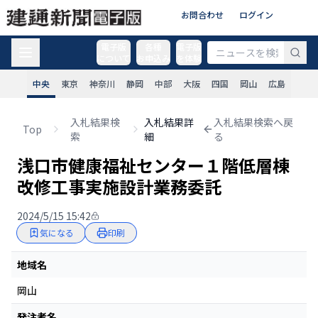
お問合わせ
ログイン
電子版
各種
電子版
について
お申込み
を体験
中央
東京
神奈川
静岡
中部
大阪
四国
岡山
広島
入札結果検
入札結果詳
入札結果検索へ戻
Top
索
細
る
浅口市健康福祉センター１階低層棟
改修工事実施設計業務委託
2024/5/15 15:42
気になる
印刷
地域名
岡山
発注者名