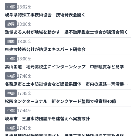
18:02
中部
岐阜県特殊工事技術協会 技術発表会開く
18:00
静岡
熱量ある人材が地域を動かす 県不動産鑑定士協会が講演会開く
18:00
四国
県建設技術公社が防災エキスパート研修会
18:00
中部
高山国道 地元高校生にインターンシップ 中部縦貫など見学
17:48
中部
各務原市と土木防災協会など建設系団体 市内の道路一斉清掃ボ
ランティア
17:45
中部
松阪タンクターミナル 新タンクヤード整備で投資額40億
17:44
中部
岐阜市 三里水防団詰所を建替えへ実施設計
17:43
中部
多治見建協が瑞浪市で安パト 推進工事と砂防堰堤工事を点検