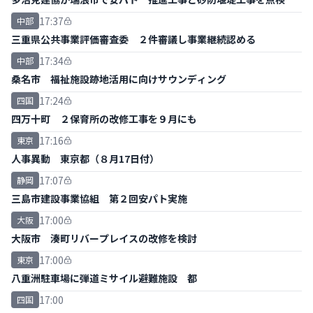
17:37
中部
三重県公共事業評価審査委 ２件審議し事業継続認める
17:34
中部
桑名市 福祉施設跡地活用に向けサウンディング
17:24
四国
四万十町 ２保育所の改修工事を９月にも
17:16
東京
人事異動 東京都（８月17日付）
17:07
静岡
三島市建設事業協組 第２回安パト実施
17:00
大阪
大阪市 湊町リバープレイスの改修を検討
17:00
東京
八重洲駐車場に弾道ミサイル避難施設 都
17:00
四国