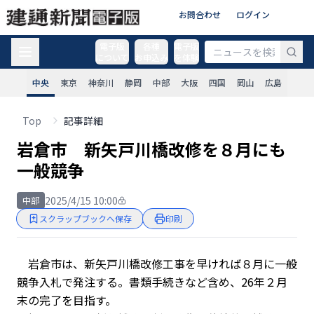
お問合わせ
ログイン
電子版
各種
電子版
について
お申込み
を体験
中央
東京
神奈川
静岡
中部
大阪
四国
岡山
広島
Top
記事詳細
岩倉市 新矢戸川橋改修を８月にも
一般競争
2025/4/15 10:00
中部
スクラップブックへ保存
印刷
岩倉市は、新矢戸川橋改修工事を早ければ８月に一般
競争入札で発注する。書類手続きなど含め、26年２月
末の完了を目指す。