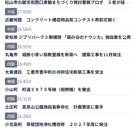
松山市の銀天街西口景観まちづくり検討業務プロポ ３者が提案
書提出
17:00
大阪
近畿地整 コンクリート構造物品質コンテスト表彰式開く
16:56
中部
愛知県 ジブリパーク３期構想 「風の谷のナウシカ」施設案を公表
16:55
四国
丸亀市 城辰小青い鳥教室棟を新築へ 建築工事を11月発注
16:49
四国
大東建託 三豊市豊中町の共同住宅新築工事を受注
16:45
静岡
小山町 町道３９７５号線（相野橋）を撤去
16:31
四国
土庄町 高見山公園施設長寿命化 計画策定に着手
16:28
四国
小豆島町 草壁団地浄化槽改修 ２０２７年度に発注