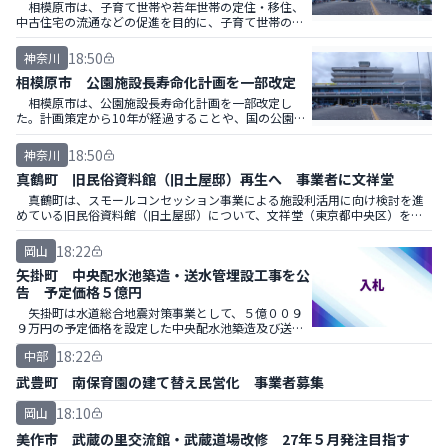
相模原市は、子育て世帯や若年世帯の定住・移住、
中古住宅の流通などの促進を目的に、子育て世帯の中
古住宅購入費や親世帯が所有する住宅改修費の一部を
補助する。
18:50
神奈川
相模原市 公園施設長寿命化計画を一部改定
相模原市は、公園施設長寿命化計画を一部改定し
た。計画策定から10年が経過することや、国の公園施
設長寿命化計画策定指針の改定などを踏まえ見直し
た。
18:50
神奈川
真鶴町 旧民俗資料館（旧土屋邸）再生へ 事業者に文祥堂
真鶴町は、スモールコンセッション事業による施設利活用に向け検討を進
めている旧民俗資料館（旧土屋邸）について、文祥堂（東京都中央区）を優
先交渉権者に選定、基本協定書を締結した。
18:22
岡山
矢掛町 中央配水池築造・送水管埋設工事を公
告 予定価格５億円
矢掛町は水道総合地震対策事業として、５億００９
９万円の予定価格を設定した中央配水池築造及び送水
管埋設工事の一般競争入札を公示した。施工方式は特
18:22
中部
定建設工事共同企業体（ＪＶ）による共同施工方式。
武豊町 南保育園の建て替え民営化 事業者募集
18:10
岡山
美作市 武蔵の里交流館・武蔵道場改修 27年５月発注目指す