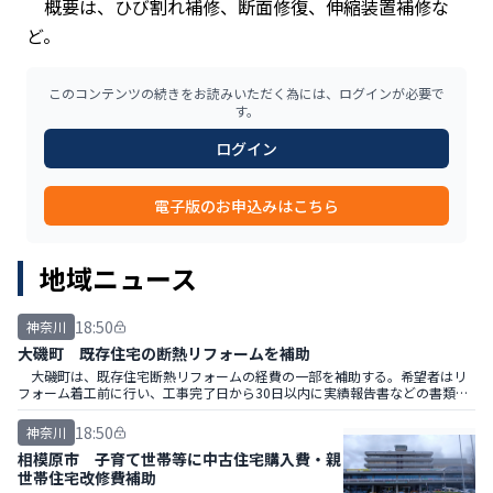
概要は、ひび割れ補修、断面修復、伸縮装置補修な
ど。
このコンテンツの続きをお読みいただく為には、ログインが必要で
す。
ログイン
電子版のお申込みはこちら
地域ニュース
18:50
神奈川
大磯町 既存住宅の断熱リフォームを補助
大磯町は、既存住宅断熱リフォームの経費の一部を補助する。希望者はリ
フォーム着工前に行い、工事完了日から30日以内に実績報告書などの書類を
提出する。
18:50
神奈川
相模原市 子育て世帯等に中古住宅購入費・親
世帯住宅改修費補助