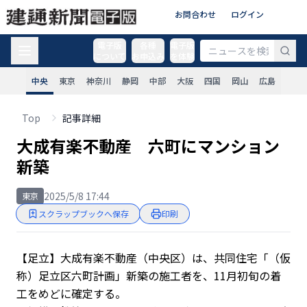
お問合わせ
ログイン
電子版
各種
電子版
について
お申込み
を体験
中央
東京
神奈川
静岡
中部
大阪
四国
岡山
広島
Top
記事詳細
大成有楽不動産 六町にマンション
新築
2025/5/8 17:44
東京
スクラップブックへ保存
印刷
【足立】大成有楽不動産（中央区）は、共同住宅「（仮
称）足立区六町計画」新築の施工者を、11月初旬の着
工をめどに確定する。