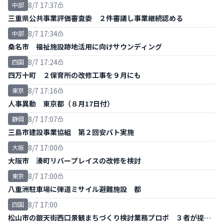
8/7 17:37
中部
三重県公共事業評価審査委 ２件審議し事業継続認める
8/7 17:34
中部
桑名市 福祉施設跡地活用に向けサウンディング
8/7 17:24
四国
四万十町 ２保育所の改修工事を９月にも
8/7 17:16
東京
人事異動 東京都（８月17日付）
8/7 17:07
静岡
三島市建設事業協組 第２回安パト実施
8/7 17:00
大阪
大阪市 湊町リバープレイスの改修を検討
8/7 17:00
東京
八重洲駐車場に弾道ミサイル避難施設 都
8/7 17:00
四国
松山市の銀天街西口景観まちづくり検討業務プロポ ３者が提案