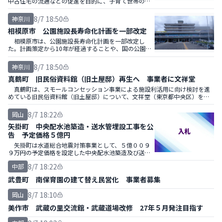
中古住宅の流通などの促進を目的に、子育て世帯の中
古住宅購入費や親世帯が所有する住宅改修費の一部を
補助する。
8/7 18:50
神奈川
相模原市 公園施設長寿命化計画を一部改定
相模原市は、公園施設長寿命化計画を一部改定し
た。計画策定から10年が経過することや、国の公園施
設長寿命化計画策定指針の改定などを踏まえ見直し
た。
8/7 18:50
神奈川
真鶴町 旧民俗資料館（旧土屋邸）再生へ 事業者に文祥堂
真鶴町は、スモールコンセッション事業による施設利活用に向け検討を進
めている旧民俗資料館（旧土屋邸）について、文祥堂（東京都中央区）を優
先交渉権者に選定、基本協定書を締結した。
8/7 18:22
岡山
矢掛町 中央配水池築造・送水管埋設工事を公
告 予定価格５億円
矢掛町は水道総合地震対策事業として、５億００９
９万円の予定価格を設定した中央配水池築造及び送水
管埋設工事の一般競争入札を公示した。施工方式は特
8/7 18:22
中部
定建設工事共同企業体（ＪＶ）による共同施工方式。
武豊町 南保育園の建て替え民営化 事業者募集
8/7 18:10
岡山
美作市 武蔵の里交流館・武蔵道場改修 27年５月発注目指す