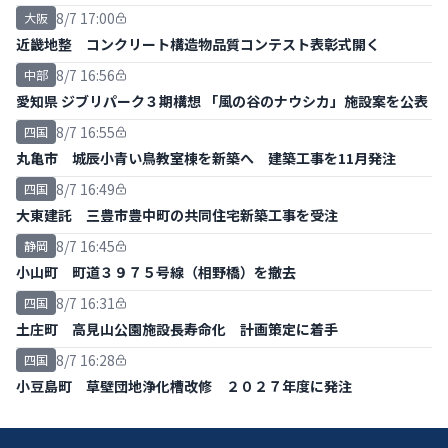
書提出
8/7 17:00
大阪
近畿地整 コンクリート構造物品質コンテスト表彰式開く
8/7 16:56
中部
愛知県 ジブリパーク３期構想 「風の谷のナウシカ」施設案を公表
8/7 16:55
四国
丸亀市 城辰小青い鳥教室棟を新築へ 建築工事を11月発注
8/7 16:49
四国
大東建託 三豊市豊中町の共同住宅新築工事を受注
8/7 16:45
静岡
小山町 町道３９７５号線（相野橋）を撤去
8/7 16:31
四国
土庄町 高見山公園施設長寿命化 計画策定に着手
8/7 16:28
四国
小豆島町 草壁団地浄化槽改修 ２０２７年度に発注