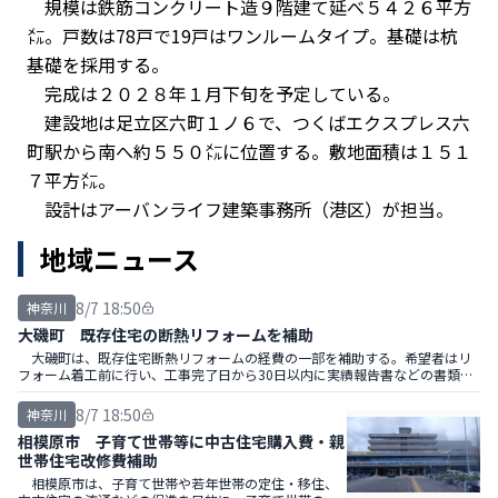
規模は鉄筋コンクリート造９階建て延べ５４２６平方
㍍。戸数は78戸で19戸はワンルームタイプ。基礎は杭
基礎を採用する。
完成は２０２８年１月下旬を予定している。
建設地は足立区六町１ノ６で、つくばエクスプレス六
町駅から南へ約５５０㍍に位置する。敷地面積は１５１
７平方㍍。
設計はアーバンライフ建築事務所（港区）が担当。
地域ニュース
8/7 18:50
神奈川
大磯町 既存住宅の断熱リフォームを補助
大磯町は、既存住宅断熱リフォームの経費の一部を補助する。希望者はリ
フォーム着工前に行い、工事完了日から30日以内に実績報告書などの書類を
提出する。
8/7 18:50
神奈川
相模原市 子育て世帯等に中古住宅購入費・親
世帯住宅改修費補助
相模原市は、子育て世帯や若年世帯の定住・移住、