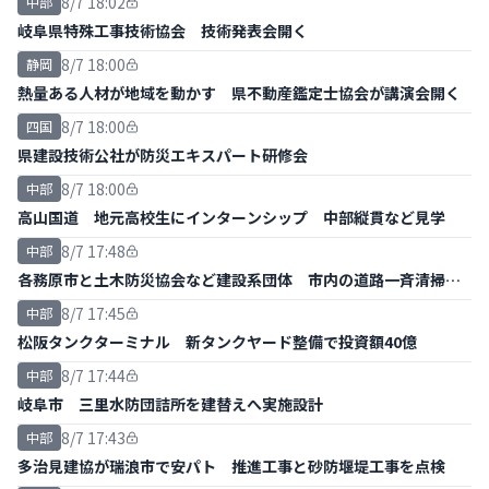
8/7 18:02
中部
岐阜県特殊工事技術協会 技術発表会開く
8/7 18:00
静岡
熱量ある人材が地域を動かす 県不動産鑑定士協会が講演会開く
8/7 18:00
四国
県建設技術公社が防災エキスパート研修会
8/7 18:00
中部
高山国道 地元高校生にインターンシップ 中部縦貫など見学
8/7 17:48
中部
各務原市と土木防災協会など建設系団体 市内の道路一斉清掃ボ
ランティア
8/7 17:45
中部
松阪タンクターミナル 新タンクヤード整備で投資額40億
8/7 17:44
中部
岐阜市 三里水防団詰所を建替えへ実施設計
8/7 17:43
中部
多治見建協が瑞浪市で安パト 推進工事と砂防堰堤工事を点検