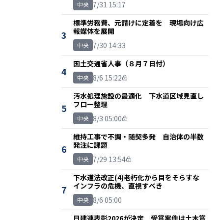
7/31 15:17
中央
標準労務費、元請けに定着を 現場向け広
報媒体を展開
3
7/30 14:33
中央
国土交通省人事（８月７日付）
4
8/6 15:22
中央
汚水処理施設の最適化 下水道区域見直し
フロー整理
5
8/3 05:00
中央
維持工事で不調・随契多発 自治体の半数
発注に課題
6
7/29 13:54
中央
下水道法改正(4)老朽化から目をそらすな
インフラの危機、直視すべき
7
8/6 05:00
中央
日建連表彰2026が決定 受賞案件は土木賞