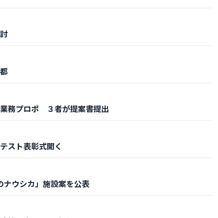
討
都
業務プロポ ３者が提案書提出
テスト表彰式開く
谷のナウシカ」施設案を公表