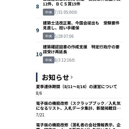
12件、ＢＣＳ賞15件
8
7/31 05:00
中央
建築士法改正案、今国会提出も 受験要件
見直し、担い手確保
9
5/28 07:06
中央
建築確認図書の作成支援 特定行政庁の要
請受け再延長
10
8/3 12:16
中央
お知らせ
夏季連休期間（8/11～8/16）の運営について
8/6
電子版の機能改修（スクラップブック／入札気
になるリスト、入札データ集計、新聞掲載日な
ど）を行いました
7/21
電子版の機能改修（落札者の会社情報表示、企