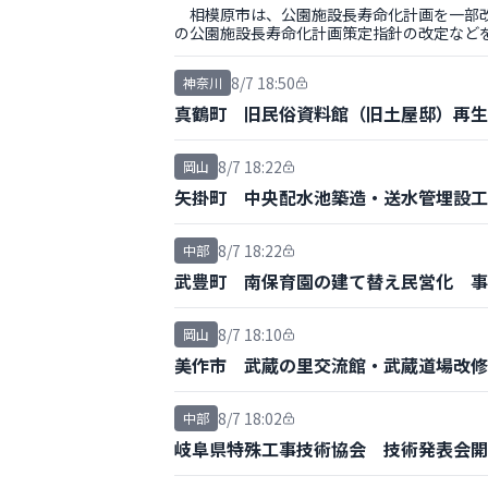
相模原市は、公園施設長寿命化計画を一部改
の公園施設長寿命化計画策定指針の改定など
8/7 18:50
神奈川
真鶴町 旧民俗資料館（旧土屋邸）再生
8/7 18:22
岡山
矢掛町 中央配水池築造・送水管埋設工
8/7 18:22
中部
武豊町 南保育園の建て替え民営化 事
8/7 18:10
岡山
美作市 武蔵の里交流館・武蔵道場改修
8/7 18:02
中部
岐阜県特殊工事技術協会 技術発表会開