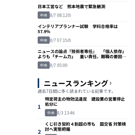
日本工営など 熊本地震で緊急観測
8/7 08:12
中央
インテリアプランナー試験 学科合格率は
57.9％
8/7 07:15
中央
ニュースの論点『技術者専任』 「個人依存」
よりも「チーム力」 重い責任、離職の要因に
も
8/7 05:00
中央
ニュースランキング
過去7日間に多く読まれている記事です。
特定荷主の物効法違反 建設業の営業停止
処分に
1
8/3 13:46
中央
くじ引き契約４割超の市も 国交省 対策検
討へ実態把握
2