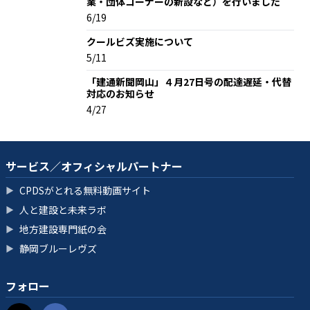
業・団体コーナーの新設など）を行いました
6/19
クールビズ実施について
5/11
「建通新聞岡山」４月27日号の配達遅延・代替
対応のお知らせ
4/27
サービス／オフィシャルパートナー
CPDSがとれる無料動画サイト
▶
人と建設と未来ラボ
▶
地方建設専門紙の会
▶
静岡ブルーレヴズ
▶
フォロー