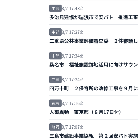
8/7 17:43
中部
多治見建協が瑞浪市で安パト 推進工事
8/7 17:37
中部
三重県公共事業評価審査委 ２件審議し
8/7 17:34
中部
桑名市 福祉施設跡地活用に向けサウン
8/7 17:24
四国
四万十町 ２保育所の改修工事を９月に
8/7 17:16
東京
人事異動 東京都（８月17日付）
8/7 17:07
静岡
三島市建設事業協組 第２回安パト実施