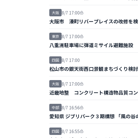
8/7 17:00
大阪
大阪市 湊町リバープレイスの改修を検
8/7 17:00
東京
八重洲駐車場に弾道ミサイル避難施設 
8/7 17:00
四国
松山市の銀天街西口景観まちづくり検討
8/7 17:00
大阪
近畿地整 コンクリート構造物品質コン
8/7 16:56
中部
愛知県 ジブリパーク３期構想 「風の
8/7 16:55
四国