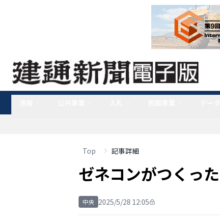
速報
公共事業
入札
民間事業
デー
Top
記事詳細
ゼネコンがつくった
2025/5/28 12:05
中央