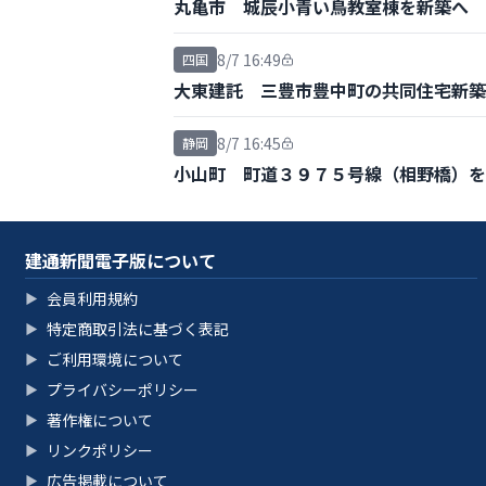
丸亀市 城辰小青い鳥教室棟を新築へ 
8/7 16:49
四国
大東建託 三豊市豊中町の共同住宅新築
8/7 16:45
静岡
小山町 町道３９７５号線（相野橋）を
建通新聞電子版について
会員利用規約
▶
特定商取引法に基づく表記
▶
ご利用環境について
▶
プライバシーポリシー
▶
著作権について
▶
リンクポリシー
▶
広告掲載について
▶