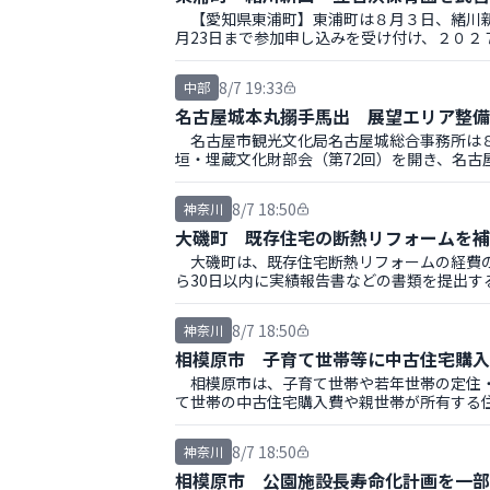
【愛知県東浦町】東浦町は８月３日、緒川新
月23日まで参加申し込みを受け付け、２０２
8/7 19:33
中部
名古屋城本丸搦手馬出 展望エリア整備
名古屋市観光文化局名古屋城総合事務所は８
垣・埋蔵文化財部会（第72回）を開き、名古
を交わした。
8/7 18:50
神奈川
大磯町 既存住宅の断熱リフォームを補
大磯町は、既存住宅断熱リフォームの経費の
ら30日以内に実績報告書などの書類を提出す
8/7 18:50
神奈川
相模原市 子育て世帯等に中古住宅購入
相模原市は、子育て世帯や若年世帯の定住・
て世帯の中古住宅購入費や親世帯が所有する
8/7 18:50
神奈川
相模原市 公園施設長寿命化計画を一部