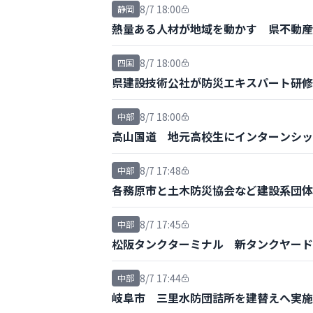
8/7 18:00
静岡
熱量ある人材が地域を動かす 県不動産
8/7 18:00
四国
県建設技術公社が防災エキスパート研修
8/7 18:00
中部
高山国道 地元高校生にインターンシッ
8/7 17:48
中部
各務原市と土木防災協会など建設系団体
8/7 17:45
中部
松阪タンクターミナル 新タンクヤード
8/7 17:44
中部
岐阜市 三里水防団詰所を建替えへ実施