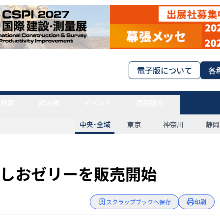
電子版について
各
タ検索
読み物
イベント
商品販売
中央･全域
東京
神奈川
静岡
しおゼリーを販売開始
スクラップブックへ保存
印刷