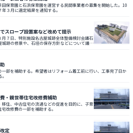
田保育園と石浜保育園を運営する民間事業者の募集を開始した。10
７年３月に選定結果を通知する。
でスロープ設置案など改めて提示
月７日、特別施設名古屋城跡全体整備検討会議石
屋城跡の修景や、石垣の保存方針などについて議論
助
一部を補助する。希望者はリフォーム着工前に行い、工事完了日か
る。
費・親世帯住宅改修費補助
移住、中古住宅の流通などの促進を目的に、子育
住宅改修費の一部を補助する。
改定