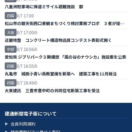
八重洲駐車場に弾道ミサイル避難施設 都
8/7 17:00
四国
松山市の銀天街西口景観まちづくり検討業務プロポ ３者が提案
書提出
8/7 17:00
大阪
近畿地整 コンクリート構造物品質コンテスト表彰式開く
8/7 16:56
中部
愛知県 ジブリパーク３期構想 「風の谷のナウシカ」施設案を公表
8/7 16:55
四国
丸亀市 城辰小青い鳥教室棟を新築へ 建築工事を11月発注
8/7 16:49
四国
大東建託 三豊市豊中町の共同住宅新築工事を受注
建通新聞電子版について
会員利用規約
▶
▶