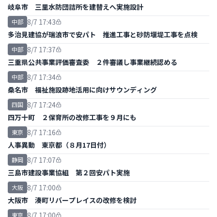
岐阜市 三里水防団詰所を建替えへ実施設計
8/7 17:43
中部
多治見建協が瑞浪市で安パト 推進工事と砂防堰堤工事を点検
8/7 17:37
中部
三重県公共事業評価審査委 ２件審議し事業継続認める
8/7 17:34
中部
桑名市 福祉施設跡地活用に向けサウンディング
8/7 17:24
四国
四万十町 ２保育所の改修工事を９月にも
8/7 17:16
東京
人事異動 東京都（８月17日付）
8/7 17:07
静岡
三島市建設事業協組 第２回安パト実施
8/7 17:00
大阪
大阪市 湊町リバープレイスの改修を検討
8/7 17:00
東京