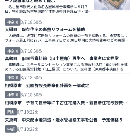
ープ設置案など改めて提示
名古屋市観光文化局名古屋城総合事務所は８月７
日、特別施設名古屋城跡全体整備検討会議石垣・埋蔵
文化財部会（第72回）を開き、名古屋城跡の修景や、
石垣の保存方針などについて議論を交わした。
8/7 18:50
神奈川
大磯町 既存住宅の断熱リフォームを補助
大磯町は、既存住宅断熱リフォームの経費の一部を補助する。希望者はリ
フォーム着工前に行い、工事完了日から30日以内に実績報告書などの書類を
提出する。
8/7 18:50
神奈川
真鶴町 旧民俗資料館（旧土屋邸）再生へ 事業者に文祥堂
真鶴町は、スモールコンセッション事業による施設利活用に向け検討を進
めている旧民俗資料館（旧土屋邸）について、文祥堂（東京都中央区）を優
先交渉権者に選定、基本協定書を締結した。
8/7 18:50
神奈川
相模原市 公園施設長寿命化計画を一部改定
8/7 18:50
神奈川
相模原市 子育て世帯等に中古住宅購入費・親世帯住宅改修費補
助
8/7 18:22
岡山
矢掛町 中央配水池築造・送水管埋設工事を公告 予定価格５億
円
8/7 18:22
中部