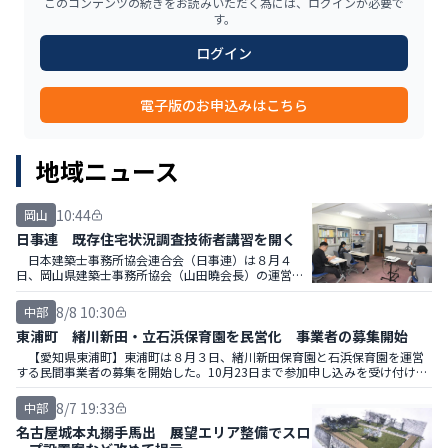
このコンテンツの続きをお読みいただく為には、ログインが必要で
す。
ログイン
電子版のお申込みはこちら
地域ニュース
10:44
岡山
日事連 既存住宅状況調査技術者講習を開く
日本建築士事務所協会連合会（日事連）は８月４
日、岡山県建築士事務所協会（山田曉会長）の運営で
２０２６年度既存住宅状況調査技術者講習の新規講習
を県建築士事務所協会１階会議室で開いた。
8/8 10:30
中部
東浦町 緒川新田・立石浜保育園を民営化 事業者の募集開始
【愛知県東浦町】東浦町は８月３日、緒川新田保育園と石浜保育園を運営
する民間事業者の募集を開始した。10月23日まで参加申し込みを受け付け、
２０２７年３月に選定結果を通知する。
8/7 19:33
中部
名古屋城本丸搦手馬出 展望エリア整備でスロ