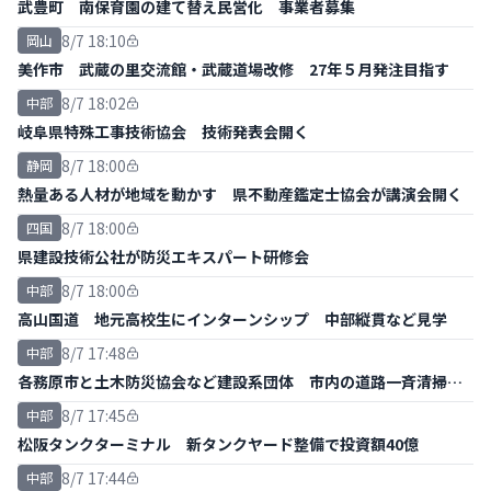
武豊町 南保育園の建て替え民営化 事業者募集
8/7 18:10
岡山
美作市 武蔵の里交流館・武蔵道場改修 27年５月発注目指す
8/7 18:02
中部
岐阜県特殊工事技術協会 技術発表会開く
8/7 18:00
静岡
熱量ある人材が地域を動かす 県不動産鑑定士協会が講演会開く
8/7 18:00
四国
県建設技術公社が防災エキスパート研修会
8/7 18:00
中部
高山国道 地元高校生にインターンシップ 中部縦貫など見学
8/7 17:48
中部
各務原市と土木防災協会など建設系団体 市内の道路一斉清掃ボ
ランティア
8/7 17:45
中部
松阪タンクターミナル 新タンクヤード整備で投資額40億
8/7 17:44
中部