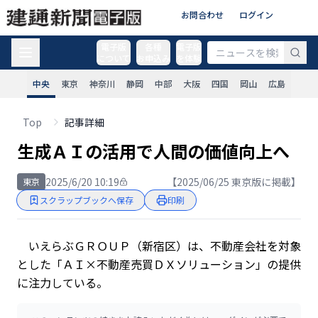
お問合わせ
ログイン
電子版
各種
電子版
について
お申込み
を体験
中央
東京
神奈川
静岡
中部
大阪
四国
岡山
広島
Top
記事詳細
生成ＡＩの活用で人間の価値向上へ
2025/6/20 10:19
【2025/06/25 東京版に掲載】
東京
スクラップブックへ保存
印刷
いえらぶＧＲＯＵＰ（新宿区）は、不動産会社を対象
とした「ＡＩ×不動産売買ＤＸソリューション」の提供
に注力している。