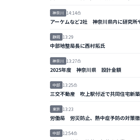
14:14
神奈川
アーケムなど2社 神奈川県内に研究所
13:29
静岡
中部地整局長に西村拓氏
13:27
神奈川
2025年度 神奈川県 設計金額
13:25
中部
三交不動産 吹上駅付近で共同住宅新築
13:23
東京
労働局 労災防止、熱中症予防の対策徹
12:54
中部