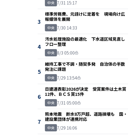
7/31 15:17
中央
標準労務費、元請けに定着を 現場向け広
報媒体を展開
3
7/30 14:33
中央
汚水処理施設の最適化 下水道区域見直し
フロー整理
4
8/3 05:00
中央
維持工事で不調・随契多発 自治体の半数
発注に課題
5
7/29 13:54
中央
日建連表彰2026が決定 受賞案件は土木賞
12件、ＢＣＳ賞15件
6
7/31 05:00
中央
熊本地震 断水8万戸超、道路損壊も 国・
建設業団体が連携対応
7
7/29 16:06
中央