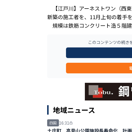
【江戸川】アーネストワン（西東
新築の施工者を、11月上旬の着手
規模は鉄筋コンクリート造５階建
このコンテンツの続き
地域ニュース
16:31
四国
土庄町 高見山公園施設長寿命化 計画