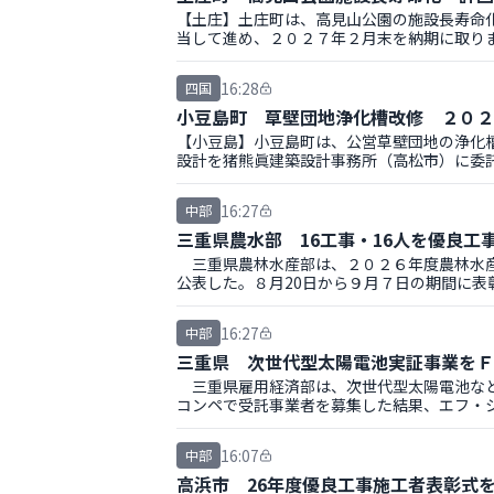
【土庄】土庄町は、高見山公園の施設長寿命
当して進め、２０２７年２月末を納期に取り
る。
16:28
四国
小豆島町 草壁団地浄化槽改修 ２０２
【小豆島】小豆島町は、公営草壁団地の浄化
設計を猪熊眞建築設計事務所（高松市）に委託
16:27
中部
三重県農水部 16工事・16人を優良工
三重県農林水産部は、２０２６年度農林水産
公表した。８月20日から９月７日の期間に表
者と16人の技術者。
16:27
中部
三重県 次世代型太陽電池実証事業をＦ
三重県雇用経済部は、次世代型太陽電池など
コンペで受託事業者を募集した結果、エフ・
16:07
中部
高浜市 26年度優良工事施工者表彰式