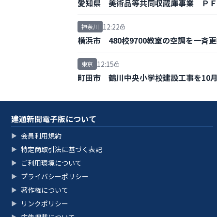
愛知県 美術品等共同収蔵庫事業 ＰＦ
12:22
神奈川
横浜市 480校9700教室の空調を一斉
12:15
東京
町田市 鶴川中央小学校建設工事を10
建通新聞電子版について
会員利用規約
▶
特定商取引法に基づく表記
▶
ご利用環境について
▶
プライバシーポリシー
▶
著作権について
▶
リンクポリシー
▶
▶