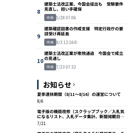
建築士法改正案、今国会提出も 受験要件
見直し、担い手確保
8
5/28 07:06
中央
建築確認図書の作成支援 特定行政庁の要
請受け再延長
9
8/3 12:16
中央
建築士法改正案が衆院通過 今国会で成立
の見通し
10
7/23 07:32
中央
お知らせ
夏季連休期間（8/11～8/16）の運営について
8/6
電子版の機能改修（スクラップブック／入札気
になるリスト、入札データ集計、新聞掲載日な
ど）を行いました
7/21