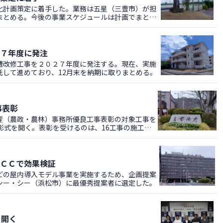
化計画策定に着手した。業務は五星（三豊市）が担
まとめる。今後の事業スケジュールは計画でまとめ
７年度に発注
槽改修工事を２０２７年度に発注する。現在、実施
して進めており、12月末を納期に取りまとめる。
事表彰
（農政・農林）事務所優良工事表彰の対象工事を
彰式を開く。表彰を受けるのは、16工事の施工業
ＣＣで効果検証
の屋内導入モデル事業を実施するため、企画提案
シー・シー（浜松市）に最優秀提案者に選定した。
を開く