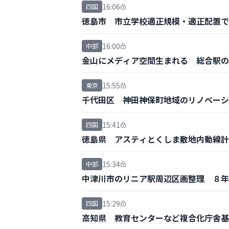
16:06
四国
徳島市 市立学校適正規模・適正配置で
16:00
中部
金山にメディア空間生まれる 総合駅の
15:55
東京
千代田区 神田神保町地域のリノベーシ
15:41
四国
徳島県 アスティとくしま敷地内動線計
15:34
中部
中津川市のリニア駅周辺区画整理 ８年
15:29
四国
高知県 教育センターなど複合化庁舎基