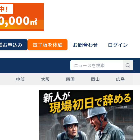
種お申込み
電子版を体験
お問合わせ
ログイン
中部
大阪
四国
岡山
広島