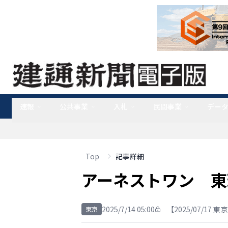
速報
公共事業
入札
民間事業
デー
Top
記事詳細
アーネストワン 東
2025/7/14 05:00
【2025/07/17 
東京