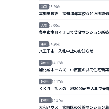
15:29
四国
高知県教委 高知海洋高校など照明設備改
15:00
大阪
豊中市本町４丁目で賃貸マンション新
14:20
東京
八王子市 入札中止のお知らせ
14:17
神奈川
旭化成ホームズ 中原区の共同住宅新築
14:17
神奈川
ＫＫＲ 旭区の土地8000㎡を入札で売
14:17
神奈川
大和ハウス 宮前区の分譲マンション着