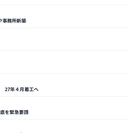
や事務所新築
 27年４月着工へ
底を緊急要請