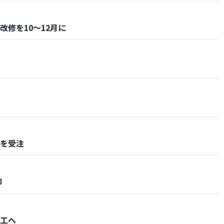
修を10～12月に
築
を受注
却
工へ