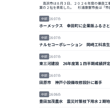
高浜市は８月３日、２０２６年度の優良工事
業の２社を表彰した。 杉浦康憲市長は「市
る。
16:07
中部
ホーメックス 幸田町に企業版ふるさと
16:07
中部
ナルセコーポレーション 岡崎工科高生
16:07
中部
東三河建設 26年度第１四半期成績評
16:07
中部
田原市 神戸小設備改修設計に着手
16:06
中部
豊田加茂農水 震災対策枝下用水２期地