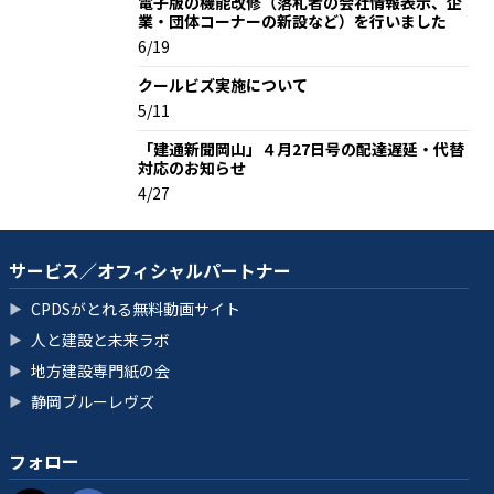
電子版の機能改修（落札者の会社情報表示、企
業・団体コーナーの新設など）を行いました
6/19
クールビズ実施について
5/11
「建通新聞岡山」４月27日号の配達遅延・代替
対応のお知らせ
4/27
サービス／オフィシャルパートナー
CPDSがとれる無料動画サイト
▶
人と建設と未来ラボ
▶
地方建設専門紙の会
▶
静岡ブルーレヴズ
▶
フォロー