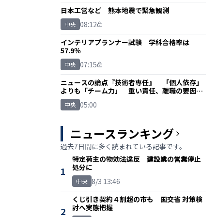
日本工営など 熊本地震で緊急観測
08:12
中央
インテリアプランナー試験 学科合格率は
57.9％
07:15
中央
ニュースの論点『技術者専任』 「個人依存」
よりも「チーム力」 重い責任、離職の要因に
も
05:00
中央
ニュースランキング
過去7日間に多く読まれている記事です。
特定荷主の物効法違反 建設業の営業停止
処分に
1
8/3 13:46
中央
くじ引き契約４割超の市も 国交省 対策検
討へ実態把握
2