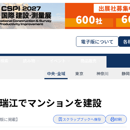
電子版について
各
タ検索
読み物
イベント
商品販売
中央･全域
東京
神奈川
静岡
瑞江でマンションを建設
東京版に掲載】
スクラップブックへ保存
印刷