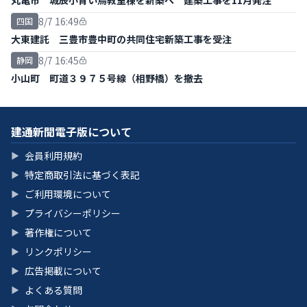
丸亀市 城辰小青い鳥教室棟を新築へ 建築工事を11月発注
8/7 16:49
四国
大東建託 三豊市豊中町の共同住宅新築工事を受注
8/7 16:45
静岡
小山町 町道３９７５号線（相野橋）を撤去
建通新聞電子版について
会員利用規約
▶
特定商取引法に基づく表記
▶
ご利用環境について
▶
プライバシーポリシー
▶
著作権について
▶
リンクポリシー
▶
広告掲載について
▶
よくある質問
▶