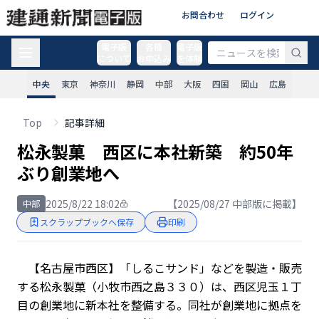
お問合わせ
ログイン
電子版
各種
電子版
について
お申込み
を体験
中央
東京
神奈川
静岡
中部
大阪
四国
岡山
広島
Top
記事詳細
松永製菓 西区に本社新築 約50年
ぶり創業地へ
2025/8/22 18:02
【2025/08/27 中部版に掲載】
中部
スクラップブックへ保存
印刷
【名古屋市西区】「しるこサンド」などを製造・販売
する松永製菓（小牧市西之島３３０）は、西区児玉１丁
目の創業地に新本社を整備する。同社が創業地に拠点を