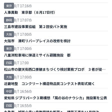
8/7 17:16
東京
人事異動 東京都（８月17日付）
8/7 17:07
静岡
三島市建設事業協組 第２回安パト実施
8/7 17:00
大阪
大阪市 湊町リバープレイスの改修を検討
8/7 17:00
東京
八重洲駐車場に弾道ミサイル避難施設 都
8/7 17:00
四国
松山市の銀天街西口景観まちづくり検討業務プロポ ３者が提案
書提出
8/7 17:00
大阪
近畿地整 コンクリート構造物品質コンテスト表彰式開く
8/7 16:56
中部
愛知県 ジブリパーク３期構想 「風の谷のナウシカ」施設案を公表
8/7 16:55
四国