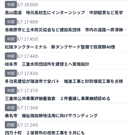
8/7 18:00
中部
高山国道 地元高校生にインターンシップ 中部縦貫など見学
8/7 17:48
中部
各務原市と土木防災協会など建設系団体 市内の道路一斉清掃ボ
ランティア
8/7 17:45
中部
松阪タンクターミナル 新タンクヤード整備で投資額40億
8/7 17:44
中部
岐阜市 三里水防団詰所を建替えへ実施設計
8/7 17:43
中部
多治見建協が瑞浪市で安パト 推進工事と砂防堰堤工事を点検
8/7 17:37
中部
三重県公共事業評価審査委 ２件審議し事業継続認める
8/7 17:34
中部
桑名市 福祉施設跡地活用に向けサウンディング
8/7 17:24
四国
四万十町 ２保育所の改修工事を９月にも