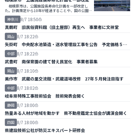
相模原市は、公園施設長寿命化計画を一部改定し
た。計画策定から10年が経過することや、国の公園施
設長寿命化計画策定指針の改定などを踏まえ見直し
8/7 18:50
神奈川
た。
真鶴町 旧民俗資料館（旧土屋邸）再生へ 事業者に文祥堂
8/7 18:22
岡山
矢掛町 中央配水池築造・送水管埋設工事を公告 予定価格５億
円
8/7 18:22
中部
武豊町 南保育園の建て替え民営化 事業者募集
8/7 18:10
岡山
美作市 武蔵の里交流館・武蔵道場改修 27年５月発注目指す
8/7 18:02
中部
岐阜県特殊工事技術協会 技術発表会開く
8/7 18:00
静岡
熱量ある人材が地域を動かす 県不動産鑑定士協会が講演会開く
8/7 18:00
四国
県建設技術公社が防災エキスパート研修会