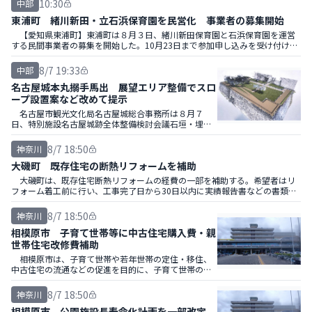
10:30
中部
東浦町 緒川新田・立石浜保育園を民営化 事業者の募集開始
【愛知県東浦町】東浦町は８月３日、緒川新田保育園と石浜保育園を運営
する民間事業者の募集を開始した。10月23日まで参加申し込みを受け付け、
２０２７年３月に選定結果を通知する。
8/7 19:33
中部
名古屋城本丸搦手馬出 展望エリア整備でスロ
ープ設置案など改めて提示
名古屋市観光文化局名古屋城総合事務所は８月７
日、特別施設名古屋城跡全体整備検討会議石垣・埋蔵
文化財部会（第72回）を開き、名古屋城跡の修景や、
石垣の保存方針などについて議論を交わした。
8/7 18:50
神奈川
大磯町 既存住宅の断熱リフォームを補助
大磯町は、既存住宅断熱リフォームの経費の一部を補助する。希望者はリ
フォーム着工前に行い、工事完了日から30日以内に実績報告書などの書類を
提出する。
8/7 18:50
神奈川
相模原市 子育て世帯等に中古住宅購入費・親
世帯住宅改修費補助
相模原市は、子育て世帯や若年世帯の定住・移住、
中古住宅の流通などの促進を目的に、子育て世帯の中
古住宅購入費や親世帯が所有する住宅改修費の一部を
補助する。
8/7 18:50
神奈川
相模原市 公園施設長寿命化計画を一部改定