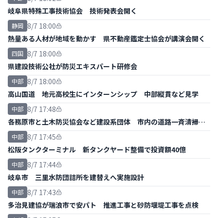
岐阜県特殊工事技術協会 技術発表会開く
8/7 18:00
静岡
熱量ある人材が地域を動かす 県不動産鑑定士協会が講演会開く
8/7 18:00
四国
県建設技術公社が防災エキスパート研修会
8/7 18:00
中部
高山国道 地元高校生にインターンシップ 中部縦貫など見学
8/7 17:48
中部
各務原市と土木防災協会など建設系団体 市内の道路一斉清掃ボ
ランティア
8/7 17:45
中部
松阪タンクターミナル 新タンクヤード整備で投資額40億
8/7 17:44
中部
岐阜市 三里水防団詰所を建替えへ実施設計
8/7 17:43
中部
多治見建協が瑞浪市で安パト 推進工事と砂防堰堤工事を点検