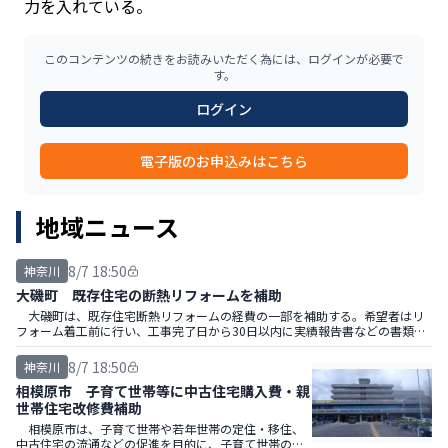
力を入れている。
このコンテンツの続きをお読みいただく為には、ログインが必要で
す。
ログイン
電子版のお申込みはこちら
地域ニュース
8/7 18:50
神奈川
大磯町 既存住宅の断熱リフォームを補助
大磯町は、既存住宅断熱リフォームの経費の一部を補助する。希望者はリ
フォーム着工前に行い、工事完了日から30日以内に実績報告書などの書類を
提出する。
8/7 18:50
神奈川
相模原市 子育て世帯等に中古住宅購入費・親
世帯住宅改修費補助
相模原市は、子育て世帯や若年世帯の定住・移住、
中古住宅の流通などの促進を目的に、子育て世帯の中