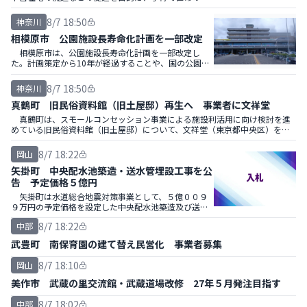
古住宅購入費や親世帯が所有する住宅改修費の一部を
補助する。
8/7 18:50
神奈川
相模原市 公園施設長寿命化計画を一部改定
相模原市は、公園施設長寿命化計画を一部改定し
た。計画策定から10年が経過することや、国の公園施
設長寿命化計画策定指針の改定などを踏まえ見直し
た。
8/7 18:50
神奈川
真鶴町 旧民俗資料館（旧土屋邸）再生へ 事業者に文祥堂
真鶴町は、スモールコンセッション事業による施設利活用に向け検討を進
めている旧民俗資料館（旧土屋邸）について、文祥堂（東京都中央区）を優
先交渉権者に選定、基本協定書を締結した。
8/7 18:22
岡山
矢掛町 中央配水池築造・送水管埋設工事を公
告 予定価格５億円
矢掛町は水道総合地震対策事業として、５億００９
９万円の予定価格を設定した中央配水池築造及び送水
管埋設工事の一般競争入札を公示した。施工方式は特
8/7 18:22
中部
定建設工事共同企業体（ＪＶ）による共同施工方式。
武豊町 南保育園の建て替え民営化 事業者募集
8/7 18:10
岡山
美作市 武蔵の里交流館・武蔵道場改修 27年５月発注目指す
8/7 18:02
中部