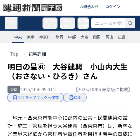
お問合わせ
ログイン
電子版
各種
電子版
について
お申込み
を体験
中央
東京
神奈川
静岡
中部
大阪
四国
岡山
広島
Top
記事詳細
明日の星㊶ 大谷建興 小山内大生
（おさない・ひろき）さん
2025/10/6 05:01
【2025/10/06 東京版に掲載】
東京
スクラップブックへ保存
印刷
地元・西東京市を中心に都内の公共・民間建築の設
計・施工・管理を担う大谷建興（西東京市）は、新卒な
ど業界未経験から管理者や責任者を目指す若手の育成に