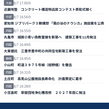
書提出
8/7 17:00
大阪
近畿地整 コンクリート構造物品質コンテスト表彰式開く
8/7 16:56
中部
愛知県 ジブリパーク３期構想 「風の谷のナウシカ」施設案を公表
8/7 16:55
四国
丸亀市 城辰小青い鳥教室棟を新築へ 建築工事を11月発注
8/7 16:49
四国
大東建託 三豊市豊中町の共同住宅新築工事を受注
8/7 16:45
静岡
小山町 町道３９７５号線（相野橋）を撤去
8/7 16:31
四国
土庄町 高見山公園施設長寿命化 計画策定に着手
8/7 16:28
四国
小豆島町 草壁団地浄化槽改修 ２０２７年度に発注