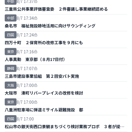
8/7 17:37
中部
三重県公共事業評価審査委 ２件審議し事業継続認める
8/7 17:34
中部
桑名市 福祉施設跡地活用に向けサウンディング
8/7 17:24
四国
四万十町 ２保育所の改修工事を９月にも
8/7 17:16
東京
人事異動 東京都（８月17日付）
8/7 17:07
静岡
三島市建設事業協組 第２回安パト実施
8/7 17:00
大阪
大阪市 湊町リバープレイスの改修を検討
8/7 17:00
東京
八重洲駐車場に弾道ミサイル避難施設 都
8/7 17:00
四国
松山市の銀天街西口景観まちづくり検討業務プロポ ３者が提案