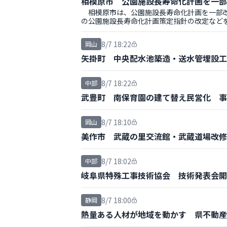
相模原市 公園施設長寿命化計画を一部
相模原市は、公園施設長寿命化計画を一部改
の公園施設長寿命化計画策定指針の改定など
8/7 18:22
岡山
矢掛町 中央配水池築造・送水管埋設工
8/7 18:22
中部
武豊町 南保育園の建て替え民営化 事
8/7 18:10
岡山
美作市 武蔵の里交流館・武蔵道場改修
8/7 18:02
中部
岐阜県特殊工事技術協会 技術発表会開
8/7 18:00
静岡
熱量ある人材が地域を動かす 県不動産