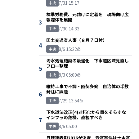
7/31 15:17
中央
標準労務費、元請けに定着を 現場向け広
報媒体を展開
3
7/30 14:33
中央
国土交通省人事（８月７日付）
4
8/6 15:22
中央
汚水処理施設の最適化 下水道区域見直し
フロー整理
5
8/3 05:00
中央
維持工事で不調・随契多発 自治体の半数
発注に課題
6
7/29 13:54
中央
下水道法改正(4)老朽化から目をそらすな
インフラの危機、直視すべき
7
8/6 05:00
中央
日建連表彰2026が決定 受賞案件は土木賞