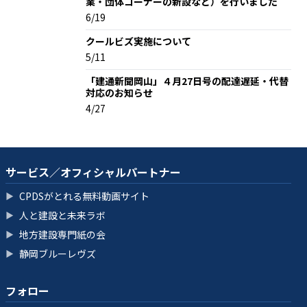
業・団体コーナーの新設など）を行いました
6/19
クールビズ実施について
5/11
「建通新聞岡山」４月27日号の配達遅延・代替
対応のお知らせ
4/27
サービス／オフィシャルパートナー
CPDSがとれる無料動画サイト
▶
人と建設と未来ラボ
▶
地方建設専門紙の会
▶
静岡ブルーレヴズ
▶
フォロー