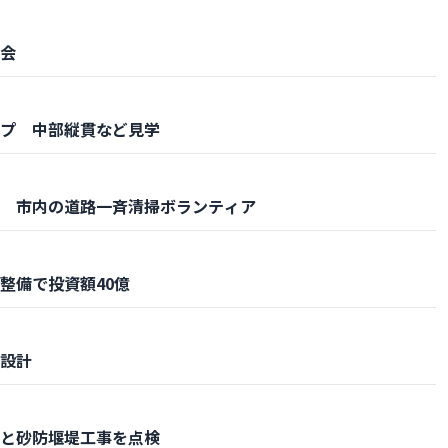
会
プ 中部縦貫など見学
 市内の道路一斉清掃ボランティア
整備で投資額40億
設計
と砂防堰堤工事を点検