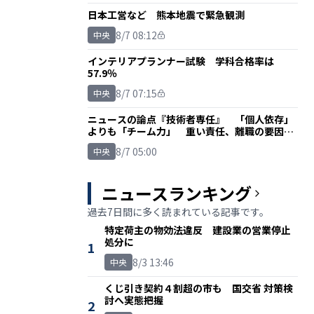
日本工営など 熊本地震で緊急観測
8/7 08:12
中央
インテリアプランナー試験 学科合格率は
57.9％
8/7 07:15
中央
ニュースの論点『技術者専任』 「個人依存」
よりも「チーム力」 重い責任、離職の要因に
も
8/7 05:00
中央
ニュースランキング
過去7日間に多く読まれている記事です。
特定荷主の物効法違反 建設業の営業停止
処分に
1
8/3 13:46
中央
くじ引き契約４割超の市も 国交省 対策検
討へ実態把握
2