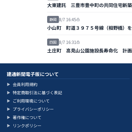
大東建託 三豊市豊中町の共同住宅新築
8/7 16:45
静岡
小山町 町道３９７５号線（相野橋）を
8/7 16:31
四国
土庄町 高見山公園施設長寿命化 計画
建通新聞電子版について
会員利用規約
▶
特定商取引法に基づく表記
▶
ご利用環境について
▶
プライバシーポリシー
▶
著作権について
▶
リンクポリシー
▶