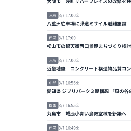
大阪市 湊町リバープレイスの改修を検
8/7 17:00
東京
八重洲駐車場に弾道ミサイル避難施設 
8/7 17:00
四国
松山市の銀天街西口景観まちづくり検討
8/7 17:00
大阪
近畿地整 コンクリート構造物品質コン
8/7 16:56
中部
愛知県 ジブリパーク３期構想 「風の
8/7 16:55
四国
丸亀市 城辰小青い鳥教室棟を新築へ 
8/7 16:49
四国