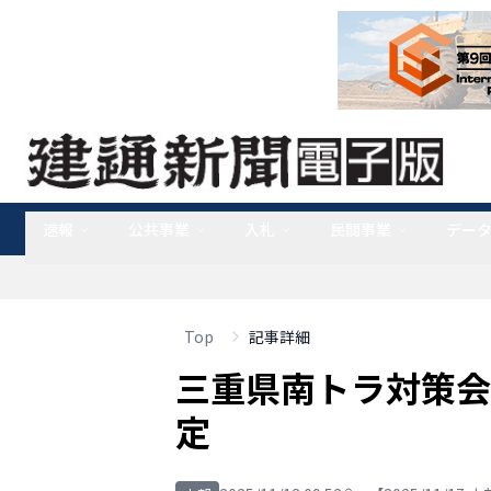
速報
公共事業
入札
民間事業
デー
Top
記事詳細
三重県南トラ対策会
定