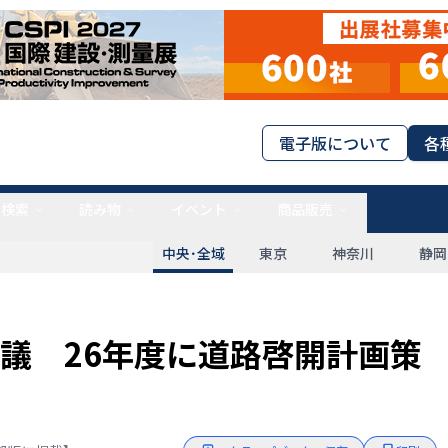
電子版について
各
タ検索
読み物
イベント
商品販売
中央･全域
東京
神奈川
静岡
議 26年度に道路啓開計画策