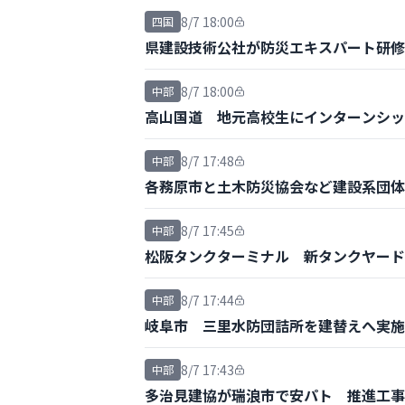
8/7 18:00
四国
県建設技術公社が防災エキスパート研修
8/7 18:00
中部
高山国道 地元高校生にインターンシッ
8/7 17:48
中部
各務原市と土木防災協会など建設系団体
8/7 17:45
中部
松阪タンクターミナル 新タンクヤード
8/7 17:44
中部
岐阜市 三里水防団詰所を建替えへ実施
8/7 17:43
中部
多治見建協が瑞浪市で安パト 推進工事