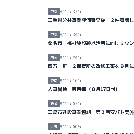
8/7 17:37
中部
三重県公共事業評価審査委 ２件審議し
8/7 17:34
中部
桑名市 福祉施設跡地活用に向けサウン
8/7 17:24
四国
四万十町 ２保育所の改修工事を９月に
8/7 17:16
東京
人事異動 東京都（８月17日付）
8/7 17:07
静岡
三島市建設事業協組 第２回安パト実施
8/7 17:00
大阪