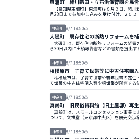
東浦町 緒川新田・立石浜保育園を民営
【愛知県東浦町】東浦町は８月３日、緒川新
月23日まで参加申し込みを受け付け、２０２
8/7 18:50
神奈川
大磯町 既存住宅の断熱リフォームを補
大磯町は、既存住宅断熱リフォームの経費の
ら30日以内に実績報告書などの書類を提出す
8/7 18:50
神奈川
相模原市 子育て世帯等に中古住宅購入
相模原市は、子育て世帯や若年世帯の定住・
て世帯の中古住宅購入費や親世帯が所有する
8/7 18:50
神奈川
真鶴町 旧民俗資料館（旧土屋邸）再生
真鶴町は、スモールコンセッション事業によ
ついて、文祥堂（東京都中央区）を優先交渉
8/7 18:50
神奈川