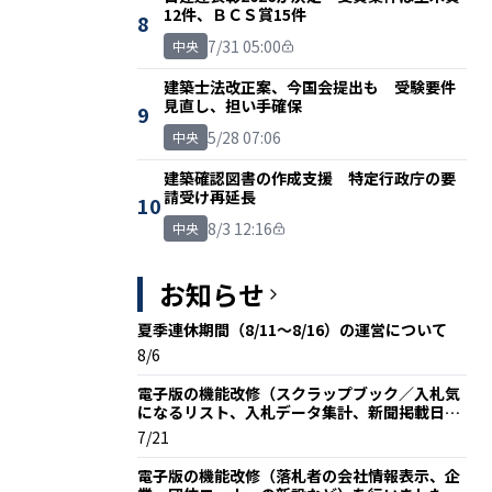
12件、ＢＣＳ賞15件
8
7/31 05:00
中央
建築士法改正案、今国会提出も 受験要件
見直し、担い手確保
9
5/28 07:06
中央
建築確認図書の作成支援 特定行政庁の要
請受け再延長
10
8/3 12:16
中央
お知らせ
夏季連休期間（8/11～8/16）の運営について
8/6
電子版の機能改修（スクラップブック／入札気
になるリスト、入札データ集計、新聞掲載日な
ど）を行いました
7/21
電子版の機能改修（落札者の会社情報表示、企