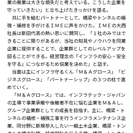
業の廃業は大きな損失だと考えている。こうした企業を
守っていきたい」と立ち上げたきっかけを語る。
共に手を組むパートナーとして、橋梁やトンネルの補
強・補修を手がけるＩＭＥに声をかけた。ＩＭＥの大西
社長は新田代表の熱い思いに賛同し、「１社のみではで
きることに限りがあるが、当社の知見やノウハウを同業
企業に提供することで、企業群としてのレベルアップを
図ることができる。経営理念の『インフラの安心・安全
を守る』につながるため協業を決めた」と話す。
当面は主にインフラ守るくん「Ｍ＆Ａグロース」「ビ
ジネスグロース」「パートナーシップ」の３つの柱で進
めていく。
「Ｍ＆Ａグロース」では、インフラテック・ジャパン
の主導で事業承継や後継者不在に悩む企業をＭ＆Ａし、
グループ企業群としての成長を目指す。主に、橋梁・ト
ンネルの補修・補強工事を行うインフラメンテナンス企
業、同分野に新規参入したい一般土木企業、橋梁・トン