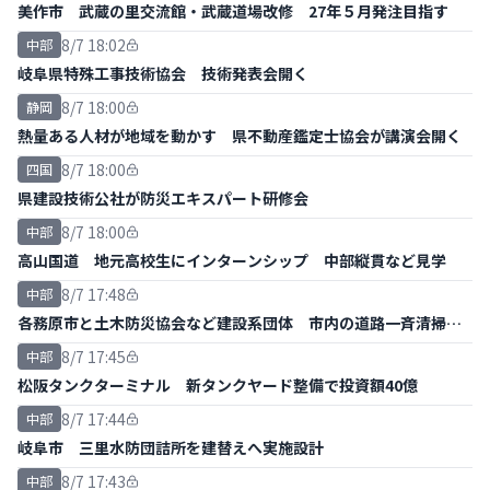
美作市 武蔵の里交流館・武蔵道場改修 27年５月発注目指す
8/7 18:02
中部
岐阜県特殊工事技術協会 技術発表会開く
8/7 18:00
静岡
熱量ある人材が地域を動かす 県不動産鑑定士協会が講演会開く
8/7 18:00
四国
県建設技術公社が防災エキスパート研修会
8/7 18:00
中部
高山国道 地元高校生にインターンシップ 中部縦貫など見学
8/7 17:48
中部
各務原市と土木防災協会など建設系団体 市内の道路一斉清掃ボ
ランティア
8/7 17:45
中部
松阪タンクターミナル 新タンクヤード整備で投資額40億
8/7 17:44
中部
岐阜市 三里水防団詰所を建替えへ実施設計
8/7 17:43
中部