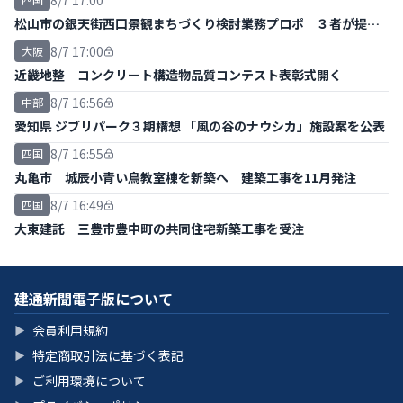
8/7 17:00
松山市の銀天街西口景観まちづくり検討業務プロポ ３者が提案
書提出
8/7 17:00
大阪
近畿地整 コンクリート構造物品質コンテスト表彰式開く
8/7 16:56
中部
愛知県 ジブリパーク３期構想 「風の谷のナウシカ」施設案を公表
8/7 16:55
四国
丸亀市 城辰小青い鳥教室棟を新築へ 建築工事を11月発注
8/7 16:49
四国
大東建託 三豊市豊中町の共同住宅新築工事を受注
建通新聞電子版について
会員利用規約
▶
特定商取引法に基づく表記
▶
ご利用環境について
▶