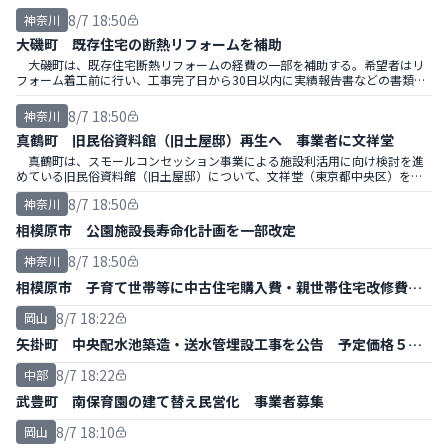
石垣の保存方針などについて議論を交わした。
8/7 18:50
神奈川
大磯町 既存住宅の断熱リフォームを補助
大磯町は、既存住宅断熱リフォームの経費の一部を補助する。希望者はリ
フォーム着工前に行い、工事完了日から30日以内に実績報告書などの書類を
提出する。
8/7 18:50
神奈川
真鶴町 旧民俗資料館（旧土屋邸）再生へ 事業者に文祥堂
真鶴町は、スモールコンセッション事業による施設利活用に向け検討を進
めている旧民俗資料館（旧土屋邸）について、文祥堂（東京都中央区）を優
先交渉権者に選定、基本協定書を締結した。
8/7 18:50
神奈川
相模原市 公園施設長寿命化計画を一部改定
8/7 18:50
神奈川
相模原市 子育て世帯等に中古住宅購入費・親世帯住宅改修費補
助
8/7 18:22
岡山
矢掛町 中央配水池築造・送水管埋設工事を公告 予定価格５億
円
8/7 18:22
中部
武豊町 南保育園の建て替え民営化 事業者募集
8/7 18:10
岡山