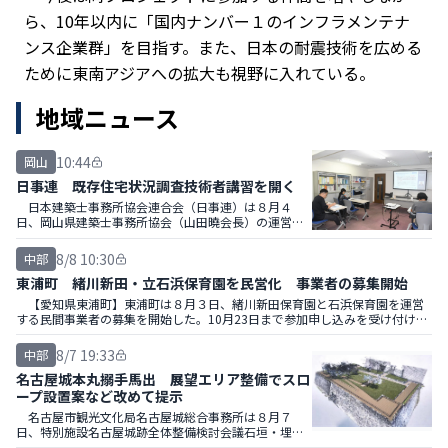
ら、10年以内に「国内ナンバー１のインフラメンテナ
ンス企業群」を目指す。また、日本の耐震技術を広める
地域ニュース
10:44
岡山
日事連 既存住宅状況調査技術者講習を開く
日本建築士事務所協会連合会（日事連）は８月４
日、岡山県建築士事務所協会（山田曉会長）の運営で
２０２６年度既存住宅状況調査技術者講習の新規講習
を県建築士事務所協会１階会議室で開いた。
8/8 10:30
中部
東浦町 緒川新田・立石浜保育園を民営化 事業者の募集開始
【愛知県東浦町】東浦町は８月３日、緒川新田保育園と石浜保育園を運営
する民間事業者の募集を開始した。10月23日まで参加申し込みを受け付け、
２０２７年３月に選定結果を通知する。
8/7 19:33
中部
名古屋城本丸搦手馬出 展望エリア整備でスロ
ープ設置案など改めて提示
名古屋市観光文化局名古屋城総合事務所は８月７
日、特別施設名古屋城跡全体整備検討会議石垣・埋蔵
文化財部会（第72回）を開き、名古屋城跡の修景や、