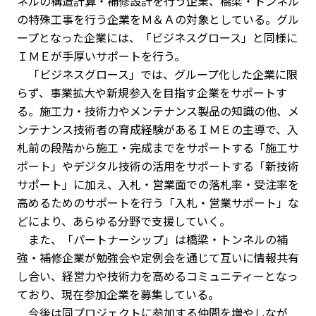
ネルの構造計算・補修設計を行う企業、橋梁・トンネル
の特殊工事を行う企業をＭ＆Ａの対象としている。グル
ープとなった企業には、「ビジネスグロース」と同様に
ＩＭＥが手厚いサポートを行う。
「ビジネスグロース」では、グループ化した企業に限
らず、事業拡大や新規参入を目指す企業をサポートす
る。施工力・技術力やメンテナンス製品の知識の他、メ
ンテナンス技術者の育成経験があるＩＭＥの主導で、入
札前の段階から施工・完成までをサポートする「施工サ
ポート」やデジタル技術の活用をサポートする「新技術
サポート」に加え、入札・営業面での落札率・受注率を
高めるためのサポートを行う「入札・営業サポート」な
どにより、あらゆる分野で支援していく。
また、「パートナーシップ」は橋梁・トンネルの補
強・補修企業が勉強会や定例会を通じて互いに情報共有
し合い、経営力や技術力を高めるコミュニティーとなっ
ており、現在参加企業を募集している。
今後は同プロジェクトに参加する仲間を増やしなが