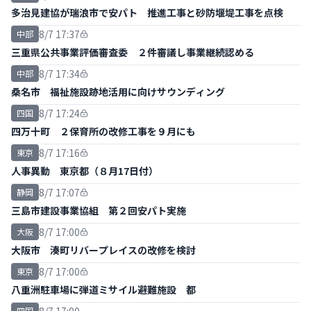
多治見建協が瑞浪市で安パト 推進工事と砂防堰堤工事を点検
8/7 17:37
中部
三重県公共事業評価審査委 ２件審議し事業継続認める
8/7 17:34
中部
桑名市 福祉施設跡地活用に向けサウンディング
8/7 17:24
四国
四万十町 ２保育所の改修工事を９月にも
8/7 17:16
東京
人事異動 東京都（８月17日付）
8/7 17:07
静岡
三島市建設事業協組 第２回安パト実施
8/7 17:00
大阪
大阪市 湊町リバープレイスの改修を検討
8/7 17:00
東京
八重洲駐車場に弾道ミサイル避難施設 都
四国