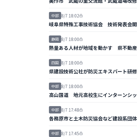
美作市 武蔵の里交流館・武蔵道場改修
8/7 18:02
中部
岐阜県特殊工事技術協会 技術発表会開
8/7 18:00
静岡
熱量ある人材が地域を動かす 県不動産
8/7 18:00
四国
県建設技術公社が防災エキスパート研修
8/7 18:00
中部
高山国道 地元高校生にインターンシッ
8/7 17:48
中部
各務原市と土木防災協会など建設系団体
8/7 17:45
中部