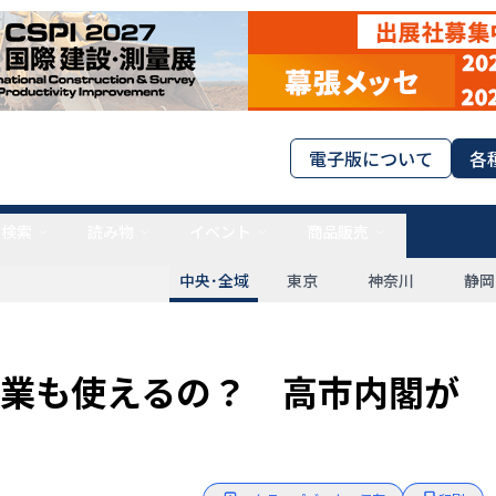
電子版について
各
タ検索
読み物
イベント
商品販売
中央･全域
東京
神奈川
静岡
業も使えるの？ 高市内閣が