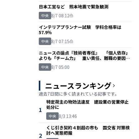
日本工営など 熊本地震で緊急観測
8/7 08:12
中央
インテリアプランナー試験 学科合格率は
57.9％
8/7 07:15
中央
ニュースの論点『技術者専任』 「個人依存」
よりも「チーム力」 重い責任、離職の要因に
も
8/7 05:00
中央
ニュースランキング
過去7日間に多く読まれている記事です。
特定荷主の物効法違反 建設業の営業停止
処分に
1
8/3 13:46
中央
くじ引き契約４割超の市も 国交省 対策検
討へ実態把握
2