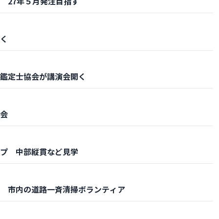
 27年５月発注目指す
く
鑑定士協会が講演会開く
会
プ 中部縦貫など見学
 市内の道路一斉清掃ボランティア