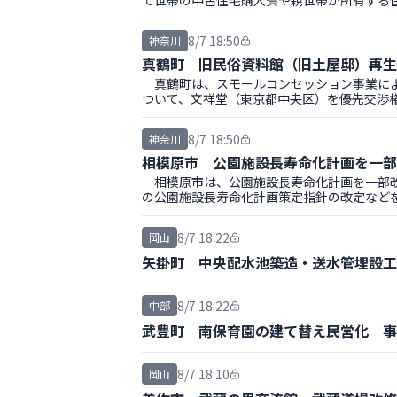
て世帯の中古住宅購入費や親世帯が所有する
8/7 18:50
神奈川
真鶴町 旧民俗資料館（旧土屋邸）再生
真鶴町は、スモールコンセッション事業によ
ついて、文祥堂（東京都中央区）を優先交渉
8/7 18:50
神奈川
相模原市 公園施設長寿命化計画を一部
相模原市は、公園施設長寿命化計画を一部改
の公園施設長寿命化計画策定指針の改定など
8/7 18:22
岡山
矢掛町 中央配水池築造・送水管埋設工
8/7 18:22
中部
武豊町 南保育園の建て替え民営化 事
8/7 18:10
岡山