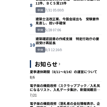
12件、ＢＣＳ賞15件
8
7/31 05:00
中央
建築士法改正案、今国会提出も 受験要件
見直し、担い手確保
9
5/28 07:06
中央
建築確認図書の作成支援 特定行政庁の要
請受け再延長
10
8/3 12:16
中央
お知らせ
夏季連休期間（8/11～8/16）の運営について
8/6
電子版の機能改修（スクラップブック／入札気
になるリスト、入札データ集計、新聞掲載日な
ど）を行いました
7/21
電子版の機能改修（落札者の会社情報表示、企