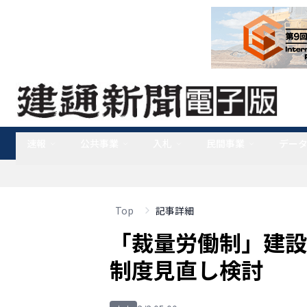
速報
公共事業
入札
民間事業
デー
Top
記事詳細
「裁量労働制」建設
制度見直し検討