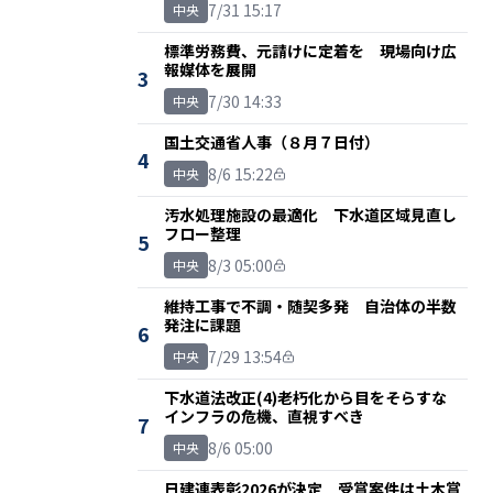
7/31 15:17
中央
標準労務費、元請けに定着を 現場向け広
報媒体を展開
3
7/30 14:33
中央
国土交通省人事（８月７日付）
4
8/6 15:22
中央
汚水処理施設の最適化 下水道区域見直し
フロー整理
5
8/3 05:00
中央
維持工事で不調・随契多発 自治体の半数
発注に課題
6
7/29 13:54
中央
下水道法改正(4)老朽化から目をそらすな
インフラの危機、直視すべき
7
8/6 05:00
中央
日建連表彰2026が決定 受賞案件は土木賞