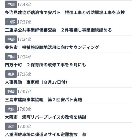
17:43
中部
多治見建協が瑞浪市で安パト 推進工事と砂防堰堤工事を点検
17:37
中部
三重県公共事業評価審査委 ２件審議し事業継続認める
17:34
中部
桑名市 福祉施設跡地活用に向けサウンディング
17:24
四国
四万十町 ２保育所の改修工事を９月にも
17:16
東京
人事異動 東京都（８月17日付）
17:07
静岡
三島市建設事業協組 第２回安パト実施
17:00
大阪
大阪市 湊町リバープレイスの改修を検討
17:00
東京
八重洲駐車場に弾道ミサイル避難施設 都