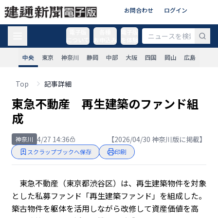
お問合わせ
ログイン
電子版
各種
電子版
について
お申込み
を体験
中央
東京
神奈川
静岡
中部
大阪
四国
岡山
広島
Top
記事詳細
東急不動産 再生建築のファンド組
成
4/27 14:36
【2026/04/30 神奈川版に掲載】
神奈川
スクラップブックへ保存
印刷
東急不動産（東京都渋谷区）は、再生建築物件を対象
とした私募ファンド「再生建築ファンド」を組成した。
築古物件を躯体を活用しながら改修して資産価値を高