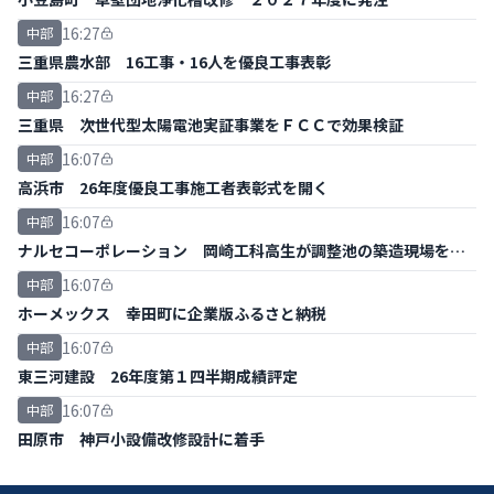
16:27
中部
三重県農水部 16工事・16人を優良工事表彰
16:27
中部
三重県 次世代型太陽電池実証事業をＦＣＣで効果検証
16:07
中部
高浜市 26年度優良工事施工者表彰式を開く
16:07
中部
ナルセコーポレーション 岡崎工科高生が調整池の築造現場を見
学
16:07
中部
ホーメックス 幸田町に企業版ふるさと納税
16:07
中部
東三河建設 26年度第１四半期成績評定
16:07
中部
田原市 神戸小設備改修設計に着手