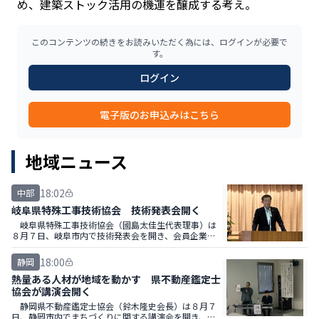
め、建築ストック活用の機運を醸成する考え。
このコンテンツの続きをお読みいただく為には、ログインが必要で
す。
ログイン
電子版のお申込みはこちら
地域ニュース
18:02
中部
岐阜県特殊工事技術協会 技術発表会開く
岐阜県特殊工事技術協会（國島太佳生代表理事）は
８月７日、岐阜市内で技術発表会を開き、会員企業の
技術者ら約１２０人が参加した。
18:00
静岡
熱量ある人材が地域を動かす 県不動産鑑定士
協会が講演会開く
静岡県不動産鑑定士協会（鈴木隆史会長）は８月７
日、静岡市内でまちづくりに関する講演会を開き、東