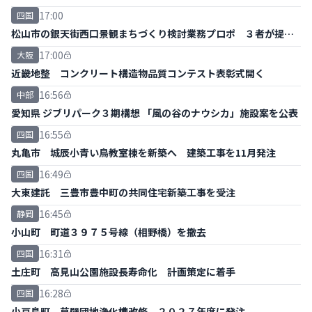
17:00
四国
松山市の銀天街西口景観まちづくり検討業務プロポ ３者が提案
書提出
17:00
大阪
近畿地整 コンクリート構造物品質コンテスト表彰式開く
16:56
中部
愛知県 ジブリパーク３期構想 「風の谷のナウシカ」施設案を公表
16:55
四国
丸亀市 城辰小青い鳥教室棟を新築へ 建築工事を11月発注
16:49
四国
大東建託 三豊市豊中町の共同住宅新築工事を受注
16:45
静岡
小山町 町道３９７５号線（相野橋）を撤去
16:31
四国
土庄町 高見山公園施設長寿命化 計画策定に着手
16:28
四国
小豆島町 草壁団地浄化槽改修 ２０２７年度に発注