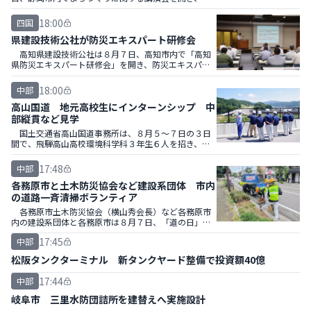
京・丸の内をフィールドにまちづくりを推進する三菱
地所社員２人を講師に招き、静岡の活性化に向けた課
18:00
四国
題解決の
県建設技術公社が防災エキスパート研修会
高知県建設技術公社は８月７日、高知市内で「高知
県防災エキスパート研修会」を開き、防災エキスパー
トとして活躍する高知県土木部やＯＢ、市町村職員、
会員など42人が参加した。
18:00
中部
高山国道 地元高校生にインターンシップ 中
部縦貫など見学
国土交通省高山国道事務所は、８月５～７日の３日
間で、飛騨高山高校環境科学科３年生６人を招き、イ
ンターンシップを実施した。地域や同事務所の事業の
説明に加え、各現場の見学なども行った。
17:48
中部
各務原市と土木防災協会など建設系団体 市内
の道路一斉清掃ボランティア
各務原市土木防災協会（横山秀会長）など各務原市
内の建設系団体と各務原市は８月７日、「道の日」に
ちなんだ恒例の道路一斉清掃ボランティアを行い、約
17:45
中部
２７０人が参加した＝写真。
松阪タンクターミナル 新タンクヤード整備で投資額40億
17:44
中部
岐阜市 三里水防団詰所を建替えへ実施設計