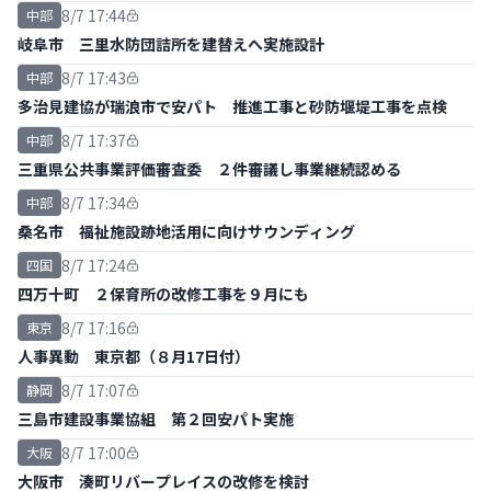
8/7 17:44
中部
岐阜市 三里水防団詰所を建替えへ実施設計
8/7 17:43
中部
多治見建協が瑞浪市で安パト 推進工事と砂防堰堤工事を点検
8/7 17:37
中部
三重県公共事業評価審査委 ２件審議し事業継続認める
8/7 17:34
中部
桑名市 福祉施設跡地活用に向けサウンディング
8/7 17:24
四国
四万十町 ２保育所の改修工事を９月にも
8/7 17:16
東京
人事異動 東京都（８月17日付）
8/7 17:07
静岡
三島市建設事業協組 第２回安パト実施
8/7 17:00
大阪
大阪市 湊町リバープレイスの改修を検討