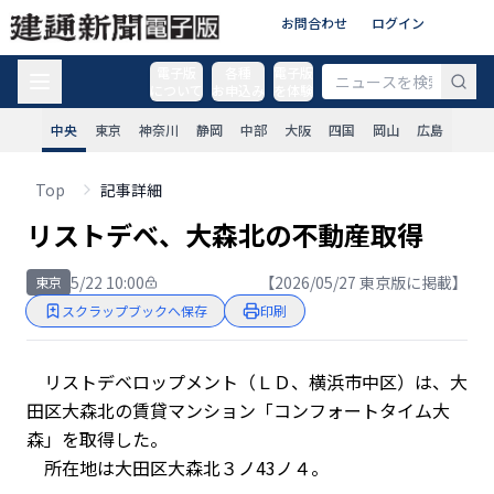
お問合わせ
ログイン
電子版
各種
電子版
について
お申込み
を体験
中央
東京
神奈川
静岡
中部
大阪
四国
岡山
広島
Top
記事詳細
リストデベ、大森北の不動産取得
5/22 10:00
【2026/05/27 東京版に掲載】
東京
スクラップブックへ保存
印刷
リストデベロップメント（ＬＤ、横浜市中区）は、大
田区大森北の賃貸マンション「コンフォートタイム大
森」を取得した。
所在地は大田区大森北３ノ43ノ４。