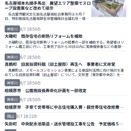
名古屋城本丸搦手馬出 展望エリア整備でスロ
ープ設置案など改めて提示
名古屋市観光文化局名古屋城総合事務所は８月７
日、特別施設名古屋城跡全体整備検討会議石垣・埋蔵
文化財部会（第72回）を開き、名古屋城跡の修景や、
石垣の保存方針などについて議論を交わした。
8/7 18:50
神奈川
大磯町 既存住宅の断熱リフォームを補助
大磯町は、既存住宅断熱リフォームの経費の一部を補助する。希望者はリ
フォーム着工前に行い、工事完了日から30日以内に実績報告書などの書類を
提出する。
8/7 18:50
神奈川
真鶴町 旧民俗資料館（旧土屋邸）再生へ 事業者に文祥堂
真鶴町は、スモールコンセッション事業による施設利活用に向け検討を進
めている旧民俗資料館（旧土屋邸）について、文祥堂（東京都中央区）を優
先交渉権者に選定、基本協定書を締結した。
8/7 18:50
神奈川
相模原市 公園施設長寿命化計画を一部改定
8/7 18:50
神奈川
相模原市 子育て世帯等に中古住宅購入費・親世帯住宅改修費補
助
8/7 18:22
岡山
矢掛町 中央配水池築造・送水管埋設工事を公告 予定価格５億
円