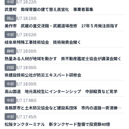
8/7 18:22
中部
武豊町 南保育園の建て替え民営化 事業者募集
8/7 18:10
岡山
美作市 武蔵の里交流館・武蔵道場改修 27年５月発注目指す
8/7 18:02
中部
岐阜県特殊工事技術協会 技術発表会開く
8/7 18:00
静岡
熱量ある人材が地域を動かす 県不動産鑑定士協会が講演会開く
8/7 18:00
四国
県建設技術公社が防災エキスパート研修会
8/7 18:00
中部
高山国道 地元高校生にインターンシップ 中部縦貫など見学
8/7 17:48
中部
各務原市と土木防災協会など建設系団体 市内の道路一斉清掃ボ
ランティア
8/7 17:45
中部
松阪タンクターミナル 新タンクヤード整備で投資額40億