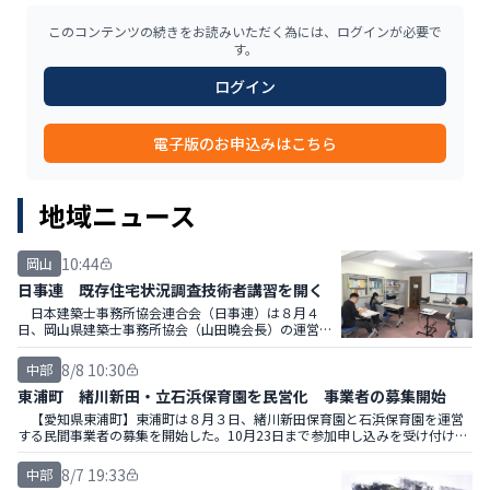
このコンテンツの続きをお読みいただく為には、ログインが必要で
す。
ログイン
電子版のお申込みはこちら
地域ニュース
10:44
岡山
日事連 既存住宅状況調査技術者講習を開く
日本建築士事務所協会連合会（日事連）は８月４
日、岡山県建築士事務所協会（山田曉会長）の運営で
２０２６年度既存住宅状況調査技術者講習の新規講習
を県建築士事務所協会１階会議室で開いた。
8/8 10:30
中部
東浦町 緒川新田・立石浜保育園を民営化 事業者の募集開始
【愛知県東浦町】東浦町は８月３日、緒川新田保育園と石浜保育園を運営
する民間事業者の募集を開始した。10月23日まで参加申し込みを受け付け、
２０２７年３月に選定結果を通知する。
8/7 19:33
中部