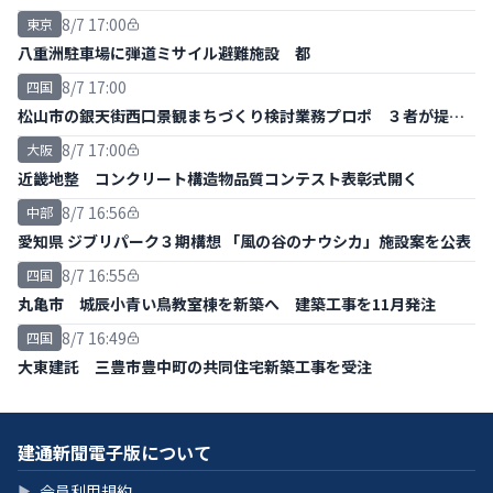
8/7 17:00
東京
八重洲駐車場に弾道ミサイル避難施設 都
8/7 17:00
四国
松山市の銀天街西口景観まちづくり検討業務プロポ ３者が提案
書提出
8/7 17:00
大阪
近畿地整 コンクリート構造物品質コンテスト表彰式開く
8/7 16:56
中部
愛知県 ジブリパーク３期構想 「風の谷のナウシカ」施設案を公表
8/7 16:55
四国
丸亀市 城辰小青い鳥教室棟を新築へ 建築工事を11月発注
8/7 16:49
四国
大東建託 三豊市豊中町の共同住宅新築工事を受注
建通新聞電子版について
会員利用規約
▶