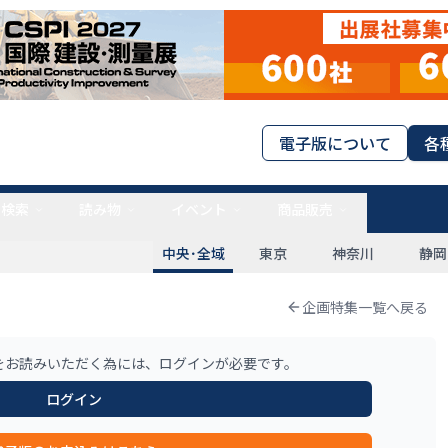
電子版について
各
タ検索
読み物
イベント
商品販売
中央･全域
東京
神奈川
静岡
企画特集一覧へ戻る
をお読みいただく為には、ログインが必要です。
ログイン