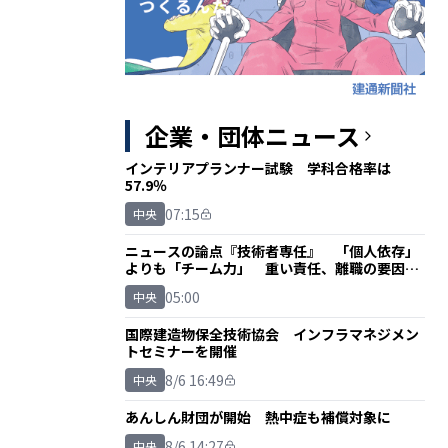
企業・団体ニュース
インテリアプランナー試験 学科合格率は
57.9％
07:15
中央
ニュースの論点『技術者専任』 「個人依存」
よりも「チーム力」 重い責任、離職の要因に
も
05:00
中央
国際建造物保全技術協会 インフラマネジメン
トセミナーを開催
8/6 16:49
中央
あんしん財団が開始 熱中症も補償対象に
8/6 14:27
中央