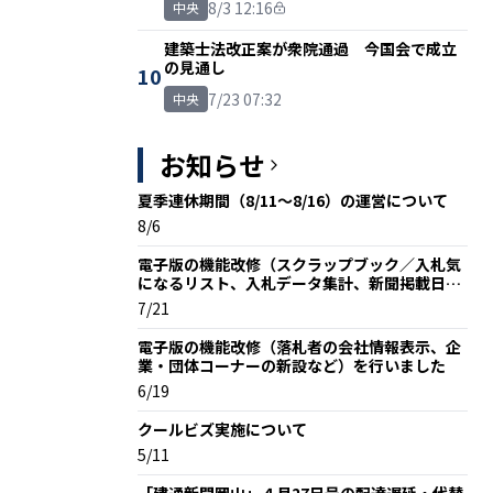
8/3 12:16
中央
建築士法改正案が衆院通過 今国会で成立
の見通し
10
7/23 07:32
中央
お知らせ
夏季連休期間（8/11～8/16）の運営について
8/6
電子版の機能改修（スクラップブック／入札気
になるリスト、入札データ集計、新聞掲載日な
ど）を行いました
7/21
電子版の機能改修（落札者の会社情報表示、企
業・団体コーナーの新設など）を行いました
6/19
クールビズ実施について
5/11
「建通新聞岡山」４月27日号の配達遅延・代替