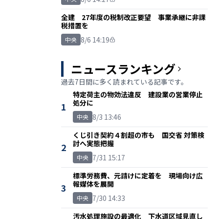
全建 27年度の税制改正要望 事業承継に非課
税措置を
8/6 14:19
中央
ニュースランキング
過去7日間に多く読まれている記事です。
特定荷主の物効法違反 建設業の営業停止
処分に
1
8/3 13:46
中央
くじ引き契約４割超の市も 国交省 対策検
討へ実態把握
2
7/31 15:17
中央
標準労務費、元請けに定着を 現場向け広
報媒体を展開
3
7/30 14:33
中央
汚水処理施設の最適化 下水道区域見直し