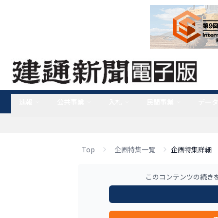
速報
公共事業
入札
民間事業
デー
Top
企画特集一覧
企画特集詳細
このコンテンツの続き