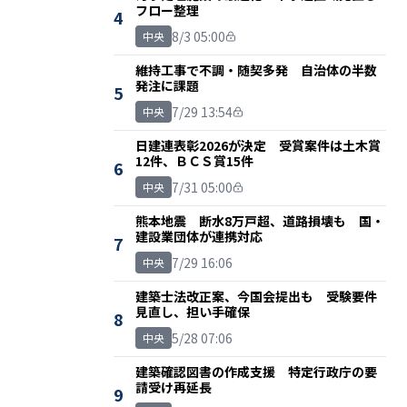
フロー整理
4
8/3 05:00
中央
維持工事で不調・随契多発 自治体の半数
発注に課題
5
7/29 13:54
中央
日建連表彰2026が決定 受賞案件は土木賞
12件、ＢＣＳ賞15件
6
7/31 05:00
中央
熊本地震 断水8万戸超、道路損壊も 国・
建設業団体が連携対応
7
7/29 16:06
中央
建築士法改正案、今国会提出も 受験要件
見直し、担い手確保
8
5/28 07:06
中央
建築確認図書の作成支援 特定行政庁の要
請受け再延長
9