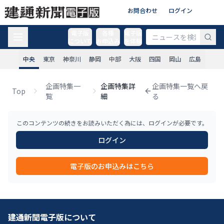
お問合わせ
ログイン
電子版
各種
電子版
について
お申込み
を体験
中央
東京
神奈川
静岡
中部
大阪
四国
岡山
広島
企画特集一
企画特集詳
企画特集一覧へ戻
Top
覧
細
る
このコンテンツの続きをお読みいただく為には、ログインが必要です。
ログイン
電子版のお申込みはこちら
建通新聞電子版について